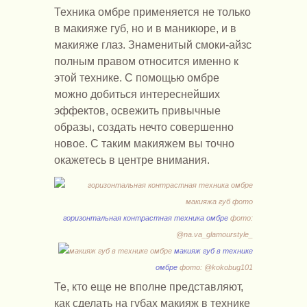
Техника омбре применяется не только
в макияже губ, но и в маникюре, и в
макияже глаз. Знаменитый смоки-айзс
полным правом относится именно к
этой технике. С помощью омбре
можно добиться интереснейших
эффектов, освежить привычные
образы, создать нечто совершенно
новое. С таким макияжем вы точно
окажетесь в центре внимания.
горизонтальная контрастная техника омбре
фото:
@na.va_glamourstyle_
макияж губ в технике
омбре
фото: @kokobug101
Те, кто еще не вполне представляют,
как сделать на губах макияж в технике