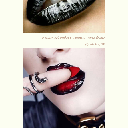
макияж губ омбре в темных тонах фото:
@kokobug101